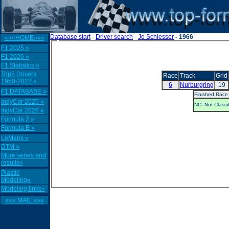
Database start
-
Driver search
-
Jo Schlesser
- 1966
«««HOME»»»
F1 2025 »
F1 2026 »
F1 Statistics »
Top5 Drivers
Race
Track
Grid
1950-2022 »
6
Nurburgring
19
F1 DATABASE »
Finished Race
IndyCar 2025 »
NC=Not Classif
IndyCar 2026 »
Formula 2 »
Formula E »
LeMans »
DTM »
More series and
results»
Plastic
Modeling»
Modeling links»
««« MAIL »»»